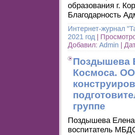
образования г. Ко
Благодарность Адм
Интернет-журнал "Т
2021 год
| Просмотров
Добавил:
Admin
| Да
Поздышева Е
Космоса. ОО
конструиро
подготовите
группе
Поздышева Елена
воспитатель МБДО