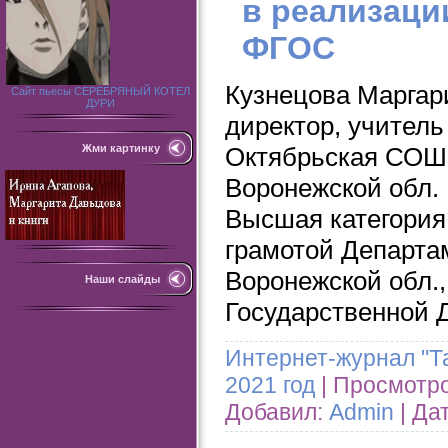
в реализаци
ФГОС
Кузнецова Маргар
Сайт пьесы СЕРЕБРЯНЫЙ КОТЕЛ
ДУРИ
директор, учител
Октябрьская СОШ 
Жми картинку
Воронежской обл. 
Высшая категория
грамотой Департа
Воронежской обл.,
Наши слайды
Государственной 
Интернет-журнал "Т
2021 год
| Просмотров
Добавил:
Admin
| Да