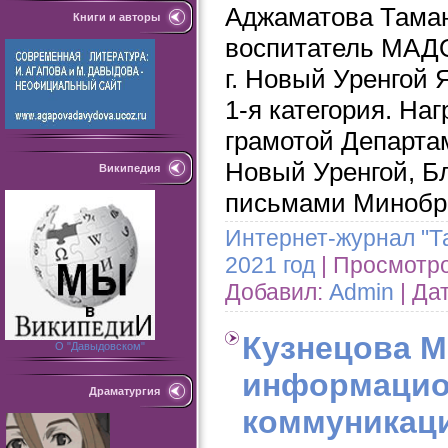
Аджаматова Таман
Книги и авторы
воспитатель МАДО
г. Новый Уренгой 
1-я категория. На
грамотой Департам
Новый Уренгой, Б
Википедия
письмами Минобр
Интернет-журнал "Т
2021 год
| Просмотров
Добавил:
Admin
| Да
Кузнецова М.
О "Давыдовском"
информацио
Драматургия
коммуникац