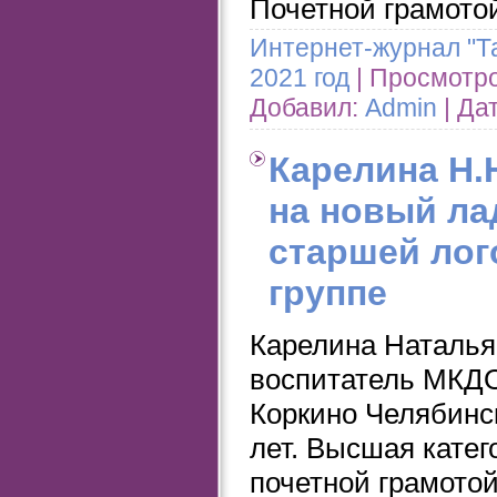
Почетной грамото
Интернет-журнал "Т
2021 год
| Просмотров
Добавил:
Admin
| Да
Карелина Н.Н
на новый ла
старшей лог
группе
Карелина Наталья
воспитатель МКДО
Коркино Челябинск
лет. Высшая катег
почетной грамото