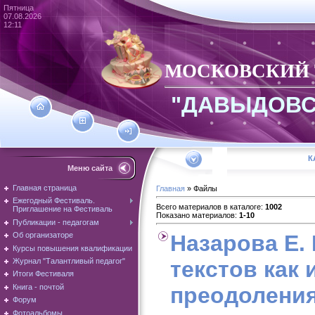
Пятница
07.08.2026
12:11
МОСКОВСКИЙ
"ДАВЫДОВС
К
Меню сайта
Главная страница
Главная
»
Файлы
Ежегодный Фестиваль.
Всего материалов в каталоге
:
1002
Приглашение на Фестиваль
Показано материалов
:
1-10
Публикации - педагогам
Об организаторе
Назарова Е. 
Курсы повышения квалификации
Журнал "Талантливый педагог"
текстов как
Итоги Фестиваля
Книга - почтой
преодоления
Форум
Фотоальбомы