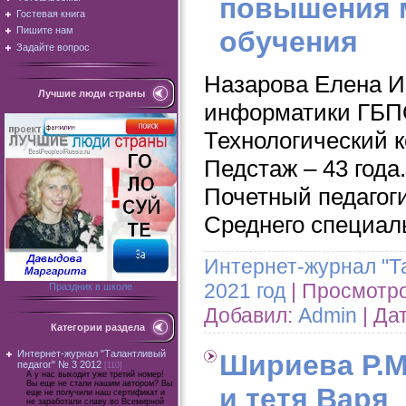
повышения 
Гостевая книга
Пишите нам
обучения
Задайте вопрос
Назарова Елена И
Лучшие люди страны
информатики ГБП
Технологический к
Педстаж – 43 года
Почетный педагог
Среднего специал
Интернет-журнал "Т
2021 год
| Просмотров
Праздник в школе
Добавил:
Admin
| Да
Категории раздела
Интернет-журнал "Талантливый
Шириева Р.М
педагог" № 3 2012
[110]
А у нас выходит уже третий номер!
Вы еще не стали нашим автором? Вы
и тетя Варя
еще не получили наш сертификат и
не заработали славу во Всемирной