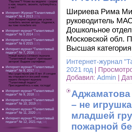
"Паутине"? Чтоже вы медлите - скорее
к нам, пишите, звоните, публикуйтесь
у нас!
Шириева Рима Ми
Интернет-Журнал "Талантливый
педагог" № 4 2013
[279]
руководитель МА
Этот Интернет-журнал уже успели
полюбить многие авторы. Надеемся,
вы тоже полюбите его
Дошкольное отделе
Интернет-журнал "Талантливый
педагог" № 5 2014
[159]
Московской обл. П
Интернет-журнал "Талантливый
педагог" № 6 2015
[135]
Высшая категория
Интернет-журнал "Талантливый
педагог" № 7, 2016
[130]
Новый выпуск сетевого журнала
"Талантливый педагог" приглашает
Интернет-журнал "Т
авторов! Выдаем сертификат.
Интернет-журнал "Талантливый
2021 год
| Просмотров
педагог" № 8, 2017
[33]
Мы существуем уже 8 лет. И сегодня
Добавил:
Admin
| Да
мы открывается восьмой номер
нашего Интернет-журнала
"Талантливый педагог".
Присоединяйтесь к нам, господа!
Аджаматова 
Интернет-журнал "Талантливый
педагог" № 9, 2018
[13]
Интернет-журнал "Талантливый
– не игрушка
педагог" № 10, 2019
[97]
Интернет-журнал "Талантливый
младшей гру
педагог" № 11, 2020
[28]
Интернет-журнал "Талантливый
педагог" № 12, 2021 год
[18]
пожарной бе