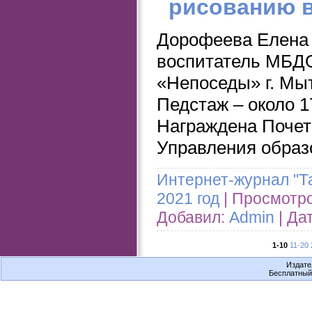
рисованию в
Дорофеева Елена
воспитатель МБДО
«Непоседы» г. Мы
Педстаж – около 1
Награждена Почет
Управления образ
Интернет-журнал "Т
2021 год
| Просмотров
Добавил:
Admin
| Да
1-10
11-20
Издате
Бесплатны