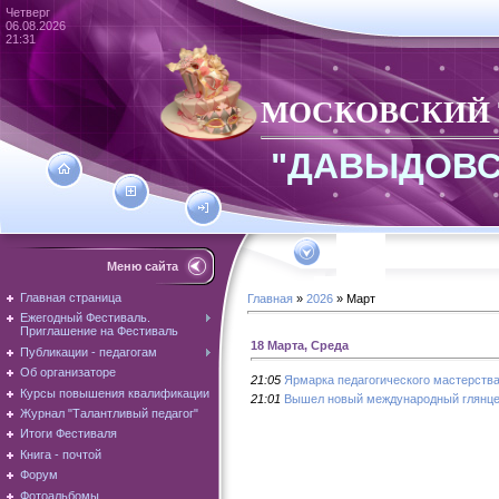
Четверг
06.08.2026
21:31
МОСКОВСКИЙ
"ДАВЫДОВС
Меню сайта
Главная страница
Главная
»
2026
»
Март
Ежегодный Фестиваль.
Приглашение на Фестиваль
18 Марта, Среда
Публикации - педагогам
Об организаторе
21:05
Ярмарка педагогического мастерств
Курсы повышения квалификации
21:01
Вышел новый международный глянцев
Журнал "Талантливый педагог"
Итоги Фестиваля
Книга - почтой
Форум
Фотоальбомы