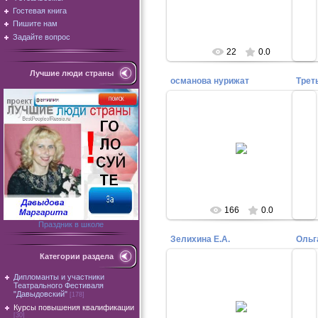
Москва
Гостевая книга
Admin
Пишите нам
Задайте вопрос
22
0.0
Лучшие люди страны
османова нурижат
Трет
23.12.2023
Османова Нурижат Алиловна,
Ир
учитель физкультуры г. Кола
пед
Мурманской области, участник
кофнерернции "Год педагога и
наст...
Admin
166
0.0
Праздник в школе
Зелихина Е.А.
Категории раздела
22.10.2021
Дипломанты и участники
Театрального Фестиваля
Педагог из Дмитрова Московской
"Давыдовский"
[178]
области Елена Зелихина с
Курсы повышения квалификации
дипломом почетного профессора
[30]