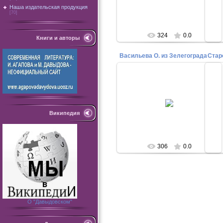
нашей Академии
Наша издательская продукция
[70]
Admin
324
0.0
Книги и авторы
Васильева О. из Зелегограда
Стар
03.03.2021
Участник нашего проекта с
дипломами и сертификатами.
мас
г.о.Зеленоград Москва
Википедия
гру
Admin
306
0.0
О "Давыдовском"