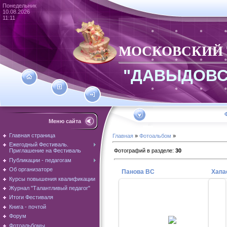
Понедельник
10.08.2026
11:11
МОСКОВСКИЙ
"ДАВЫДОВС
Меню сайта
Главная страница
Главная
»
Фотоальбом
»
Ежегодный Фестиваль.
Фотографий в разделе
:
30
Приглашение на Фестиваль
Публикации - педагогам
Об организаторе
Панова ВС
Хапа
Курсы повышения квалификации
Журнал "Талантливый педагог"
Итоги Фестиваля
10.02.2026
Книга - почтой
Панова Вера Семеновна -
Х
Форум
почетный профессор
по
Педагогической академии г.
у
Фотоальбомы